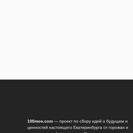
100moe.com
— проект по сбору идей о будущем и
ценностей настоящего Екатеринбурга от горожан и