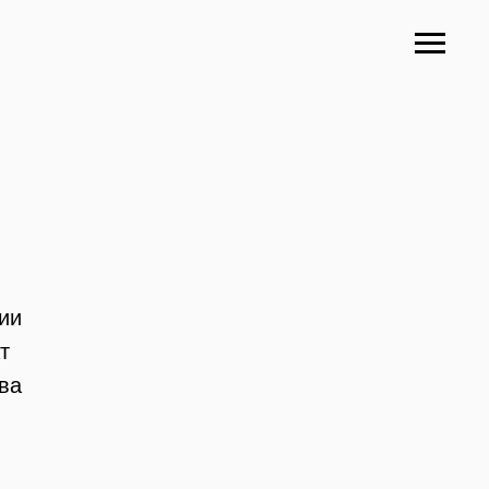
ии
т
ва