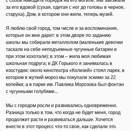
с собой наводить порядок на его могиле. Мы заезжали
за его вдовой (сухая, одетая с ног до головы в черное,
старуха). Дом, в котором они жили, теперь музей.
Я люблю свой город, том числе и за воспоминания,
которые он мне дарит: в этом дворе по заданию
школы мы собирали металлолом (маленькие девочки
таскали на себе неподъемные чугунные батареи и
при этом хохотали); в этом – жила моя любимая
школьная подруга; в ДК Горького я занималась в
изостудии; около кинотеатра «Колизей» стоял ларек, в
котором в жуткий мороз мы покупали эскимо за 22
копейки; а в парке им. Павлика Морозова был фонтан
с чугунными голубями...
Мы с городом росли и развивались одновременно.
Разница только в том, что когда не будет меня, город
продолжит расти и развиваться дальше. Хочется
внести в этот процесс что-то свое, как сделали это