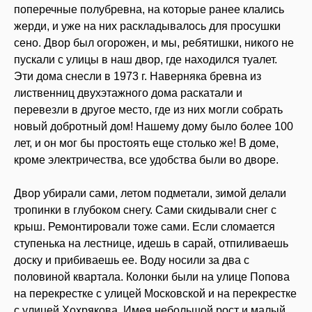
поперечные полубревна, на которые ранее клались
жерди, и уже на них раскладывалось для просушки
сено. Двор был огорожен, и мы, ребятишки, никого не
пускали с улицы в наш двор, где находился туалет.
Эти дома снесли в 1973 г. Наверняка бревна из
лиственниц двухэтажного дома раскатали и
перевезли в другое место, где из них могли собрать
новый добротный дом! Нашему дому было более 100
лет, и он мог бы простоять еще столько же! В доме,
кроме электричества, все удобства были во дворе.
Двор убирали сами, летом подметали, зимой делали
тропинки в глубоком снегу. Сами скидывали снег с
крыш. Ремонтировали тоже сами. Если сломается
ступенька на лестнице, идешь в сарай, отпиливаешь
доску и прибиваешь ее. Воду носили за два с
половиной квартала. Колонки были на улице Попова
на перекрестке с улицей Московской и на перекрестке
с улицей Хохрякова. Имея небольшой рост и малый