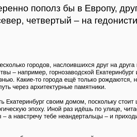
ренно пополз бы в Европу, друг
евер, четвертый – на гедонист
несколько городов, наслоившихся друг на друга
твы – например, горнозаводской Екатеринбург 
знью. Какие-то города ещё только рождаются, 
уть через архитектурные памятники.
ь Екатеринбург своим домом, поскольку стоит ш
огическую эпоху. Иной раз идёшь по улице, чи
 – а навстречу тебе неандертальцы – и приход