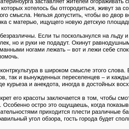
атеринбурга заставляет жителей огораживать 
 которых хотелось бы отгородиться, живут за 
ого смысла. Нельзя допустить, чтобы во двор в
ка с матерью, ищущего новую детскую площадк
безразличны. Если ты поскользнулся на льду и
лек, но и руки не подадут. Окинут равнодушны
оманными ногами лежать – вот и лежи себе спок
помочь.
 контркультура в широком смысле этого слова.
ов, так и вынужденных переселенцев – и каждый
иде курьеза и анекдота, иногда в достойных во
крет его красоты заключается в том, чтобы смо
. Особенно остро это ощущаешь, когда показыв
тельностями приходится плести различные бай
равильный угол обзора, гость города будет спо