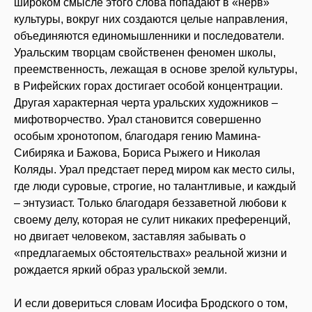
широком смысле этого слова попадают в «нерв»
культуры, вокруг них создаются целые направления,
объединяются единомышленники и последователи.
Уральским творцам свойственен феномен школы,
преемственность, лежащая в основе зрелой культуры,
в Рифейских горах достигает особой концентрации.
Другая характерная черта уральских художников –
мифотворчество. Урал становится совершенно
особым хронотопом, благодаря гению Мамина-
Сибиряка и Бажова, Бориса Рыжего и Николая
Коляды. Урал предстает перед миром как место силы,
где люди суровые, строгие, но талантливые, и каждый
– энтузиаст. Только благодаря беззаветной любови к
своему делу, которая не сулит никаких преференций,
но двигает человеком, заставляя забывать о
«предлагаемых обстоятельствах» реальной жизни и
рождается яркий образ уральской земли.
И если довериться словам Иосифа Бродского о том,