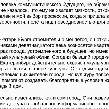
ловека коммунистического будущего, не обрем
не казалось, что ему не хватает мягкости, отк
влен и мой выбор профессии, когда я пришла в
творённости, полёта над повседневностью для 
катеринбурга стремительно меняется, он откры
няками девятнадцатого века возносятся кварта
браз города, устремлённого в будущее, но име
овый культурный облик. Сегодня бывший город-
и Екатеринбург действительно охвачен «культур
рь событий в сфере культуры. С каждым годом
ривлекающих жителей города. Но культуру повс
 помогают создавать благоприятные условия ж
аждый дом.
тельно изменились, как и сам город. Они разв
ами доступа в глобальное информационное про