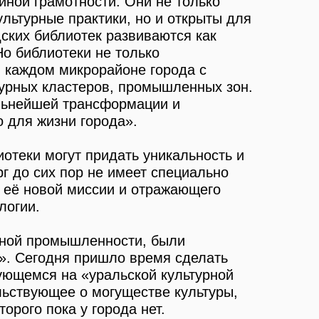
йной грамотности. Они не только
льтурные практики, но и открыты для
ских библиотек развиваются как
Но библиотеки не только
 каждом микрорайоне города с
турных кластеров, промышленных зон.
альнейшей трансформации и
 для жизни города».
отеки могут придать уникальность и
г до сих пор не имеет специально
я её новой миссии и отражающего
логии.
онной промышленности, были
». Сегодня пришло время сделать
ующемся на «уральской культурной
льствующее о могуществе культуры,
орого пока у города нет.