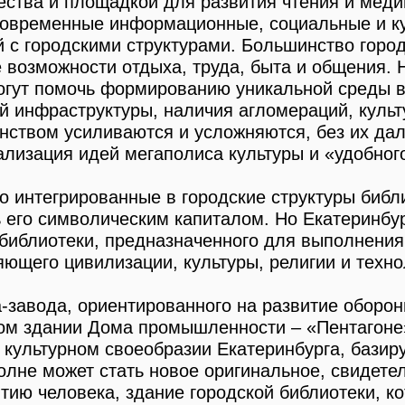
ества и площадкой для развития чтения и меди
современные информационные, социальные и ку
 с городскими структурами. Большинство город
 возможности отдыха, труда, быта и общения. 
огут помочь формированию уникальной среды в
ой инфраструктуры, наличия агломераций, куль
анством усиливаются и усложняются, без их д
ализация идей мегаполиса культуры и «удобного
 интегрированные в городские структуры библи
 его символическим капиталом. Но Екатеринбур
 библиотеки, предназначенного для выполнени
ющего цивилизации, культуры, религии и техно
а-завода, ориентированного на развитие обор
ком здании Дома промышленности – «Пентагоне
 культурном своеобразии Екатеринбурга, базир
лне может стать новое оригинальное, свидете
ию человека, здание городской библиотеки, кот