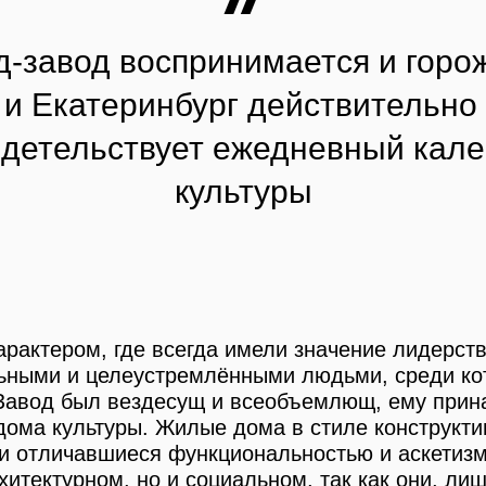
-завод воспринимается и горож
 и Екатеринбург действительно
идетельствует ежедневный кал
культуры
арактером, где всегда имели значение лидерств
ьными и целеустремлёнными людьми, среди кот
 Завод был вездесущ и всеобъемлющ, ему прина
 дома культуры. Жилые дома в стиле конструкт
и отличавшиеся функциональностью и аскетизм
хитектурном, но и социальном, так как они, л