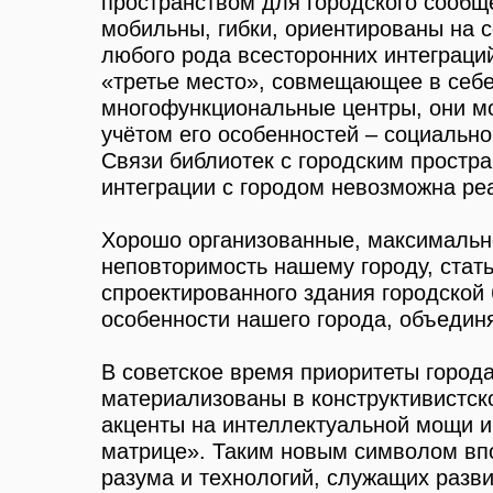
пространством для городского сообщ
мобильны, гибки, ориентированы на 
любого рода всесторонних интеграций
«третье место», совмещающее в себе
многофункциональные центры, они м
учётом его особенностей – социальн
Связи библиотек с городским простр
интеграции с городом невозможна ре
Хорошо организованные, максимально
неповторимость нашему городу, стать
спроектированного здания городской
особенности нашего города, объединя
В советское время приоритеты город
материализованы в конструктивистс
акценты на интеллектуальной мощи и
матрице». Таким новым символом впо
разума и технологий, служащих развит